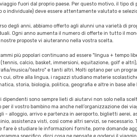
viaggio fuori dal proprio paese. Per questo motivo, il tipo d
 o individuale) deve essere attentamente valutato e selezi
rso degli anni, abbiamo offerto agli alunni una varietà di p
duali. Ogni anno aumenta il numero di offerte in tutto il mo
 nostre proposte vi aiuteranno nella vostra scelta.
rammi più popolari continuano ad essere "lingua + tempo libe
 (tennis, calcio, basket, immersioni, equitazione, golf e altri)
afia/musica/teatro" e tanti altri. Molti optano per un pro
in cui, oltre alla lingua, i ragazzi studiano materie scolasti
tica, storia, biologia, politica, geografia e altre in base alle
ri dipendenti sono sempre lieti di aiutarvi non solo nella sc
 per il vostro bambino ma anche nell’organizzazione dei via
li - alloggio, arrivo e partenza in aeroporto, biglietti aerei, 
inio, assistenza visti, così come altri servizi, se necessario.
 fare è studiare le informazioni fornite, porre domande agg
gramma specifico, dirci cosa ne pensate e godervi il viaggio