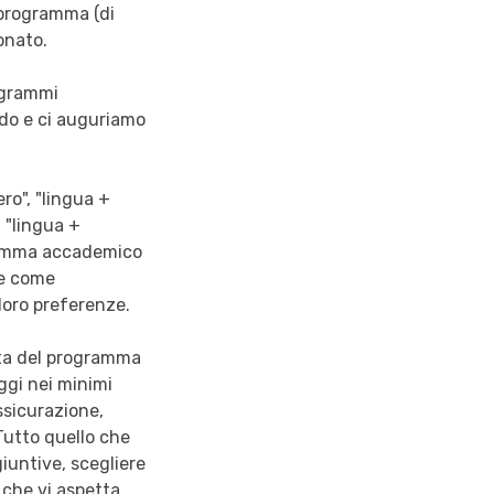
i programma (di
onato.
rogrammi
ndo e ci auguriamo
ro", "lingua +
, "lingua +
gramma accademico
che come
 loro preferenze.
elta del programma
ggi nei minimi
assicurazione,
 Tutto quello che
iuntive, scegliere
 che vi aspetta.