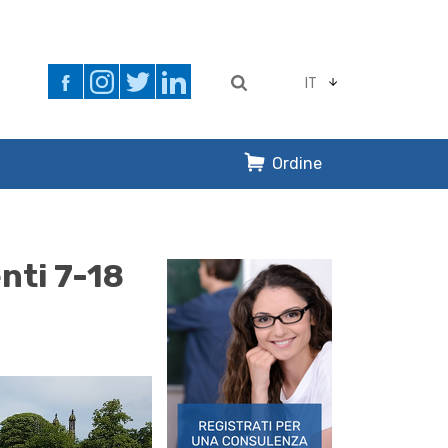
IT
Ordine
enti 7-18