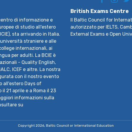
British Exams Centre
centro di informazione e
Il Baltic Council for Intern
ropee di studio all'estero
autorizzato per IELTS, Camb
IE), sta arrivando in Italia.
External Exams e Open Univ
 università straniere e alle
ollege internazionali, ai
ingua per adulti. La BCIE è
zionali - Quality English,
ALC, ICEF e altre. La nostra
gurata con il nostro evento
o all'estero Days of
il 21 aprile e a Roma il 23
Maggiori informazioni sulla
onsultare su
Copyright 2026, Baltic Council or International Education