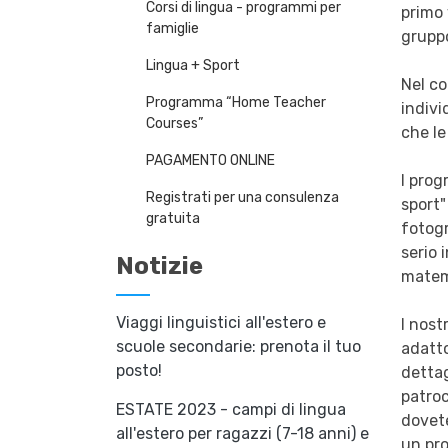
Corsi di lingua - programmi per
primo 
famiglie
gruppo
Lingua + Sport
Nel co
Programma “Home Teacher
indivi
Courses”
che le
PAGAMENTO ONLINE
I prog
Registrati per una consulenza
sport"
gratuita
fotogr
serio 
Notizie
matema
Viaggi linguistici all'estero e
I nost
scuole secondarie: prenota il tuo
adatto
posto!
dettag
patroc
ESTATE 2023 - campi di lingua
dovete
all'estero per ragazzi (7-18 anni) e
un pro