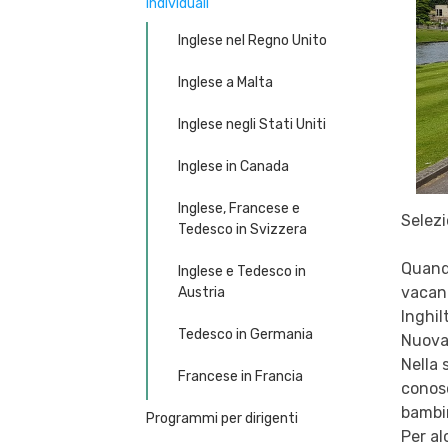
individuali
Inglese nel Regno Unito
Inglese a Malta
Inglese negli Stati Uniti
Inglese in Canada
Inglese, Francese e
Selezi
Tedesco in Svizzera
Quando
Inglese e Tedesco in
vacanz
Austria
Inghil
Tedesco in Germania
Nuova
Nella 
Francese in Francia
conosc
bambin
Programmi per dirigenti
Per al