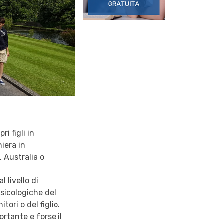
i figli in
iera in
, Australia o
 livello di
psicologiche del
ori o del figlio.
ortante e forse il