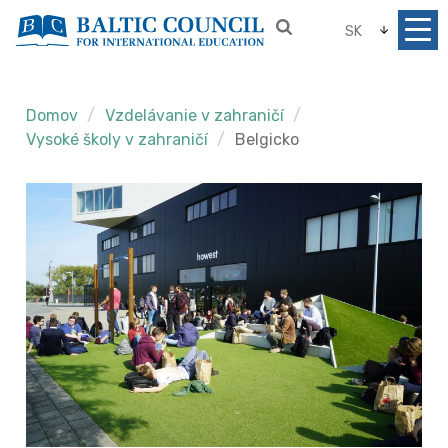
SK
Domov
Vzdelávanie v zahraničí
Vysoké školy v zahraničí
Belgicko