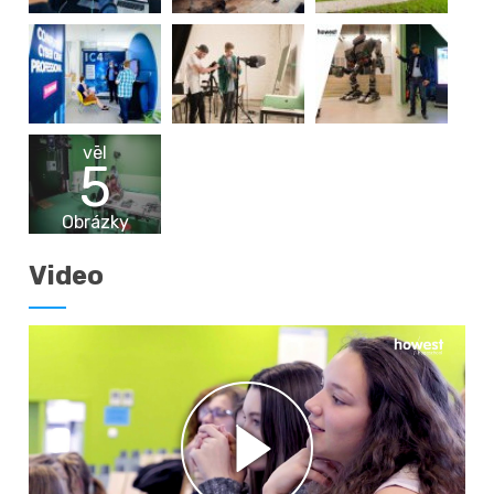
vēl
5
Obrázky
Video